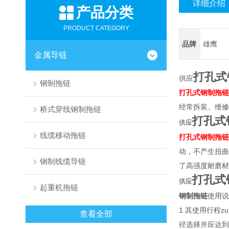
详细介绍
产品分类
PRODUCT CATEGORY
品牌
雄鹰
金属导链
打孔式
供应
钢制拖链
打孔式钢制拖链
经常拆装、维修
桥式穿线钢制拖链
打孔式
供应
线缆移动拖链
打孔式钢制拖链
动，不产生扭曲
钢制线缆导链
了高强度耐磨材
打孔式
供应
起重机拖链
钢制拖链
使用说
1.其使用行程
查看全部
径选择并应达到