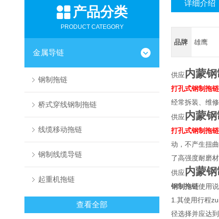
详细介绍
产品分类
PRODUCT CATEGORY
品牌
雄鹰
金属导链
内蒙钢
供应
钢制拖链
打孔式钢制拖链
经常拆装、维修
桥式穿线钢制拖链
内蒙钢
供应
线缆移动拖链
打孔式钢制拖链
动，不产生扭曲
钢制线缆导链
了高强度耐磨材
内蒙钢
供应
起重机拖链
钢制拖链
使用说
1.其使用行程
查看全部
径选择并应达到