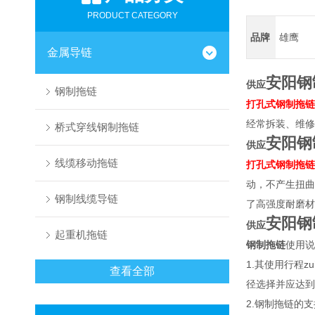
PRODUCT CATEGORY
品牌
雄鹰
金属导链
安阳钢
供应
钢制拖链
打孔式钢制拖链
经常拆装、维修
桥式穿线钢制拖链
安阳钢
供应
线缆移动拖链
打孔式钢制拖链
动，不产生扭曲
钢制线缆导链
了高强度耐磨材
安阳钢
供应
起重机拖链
钢制拖链
使用说
1.其使用行程
查看全部
径选择并应达到
2.钢制拖链的支