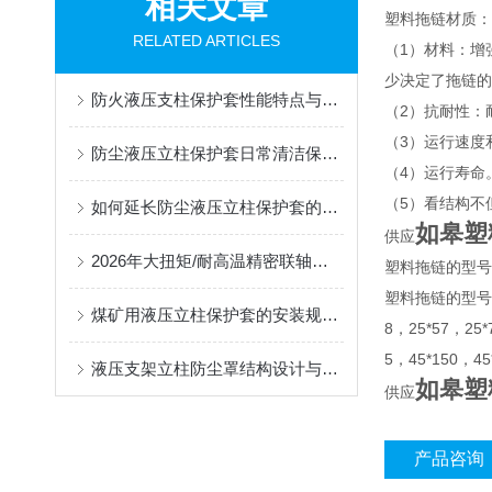
相关文章
塑料拖链材质：
RELATED ARTICLES
（1）材料：增
少决定了拖链的
防火液压支柱保护套性能特点与阻燃防护应用
（2）抗耐性：
（3）运行速度
防尘液压立柱保护套日常清洁保养与更换规范
（4）运行寿命
（5）看结构不
如何延长防尘液压立柱保护套的使用寿命？
如皋塑
供应
2026年大扭矩/耐高温精密联轴器定制找哪家？能实现精准定制的优质厂家盘点
塑料拖链的型号
塑料拖链的型号有7*7
煤矿用液压立柱保护套的安装规范与使用寿命提升方案
8，25*57，25*
5，45*150，45
液压支架立柱防尘罩结构设计与密封防护原理
如皋塑
供应
产品咨询