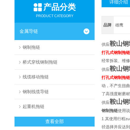
详细介绍
产品分类
PRODUCT CATEGORY
品牌
雄鹰
金属导链
鞍山钢
供应
钢制拖链
打孔式钢制拖链
经常拆装、维修
桥式穿线钢制拖链
鞍山钢
供应
线缆移动拖链
打孔式钢制拖链
动，不产生扭曲
钢制线缆导链
了高强度耐磨材
鞍山钢
供应
起重机拖链
钢制拖链
使用说
1.其使用行程
查看全部
径选择并应达到