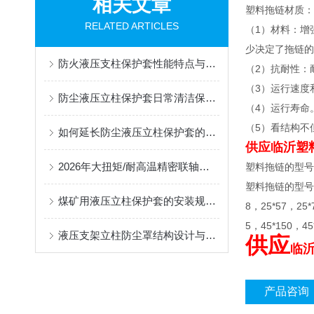
相关文章
塑料拖链材质：
RELATED ARTICLES
（1）材料：增
少决定了拖链的
防火液压支柱保护套性能特点与阻燃防护应用
（2）抗耐性：
（3）运行速度
防尘液压立柱保护套日常清洁保养与更换规范
（4）运行寿命
（5）看结构不
如何延长防尘液压立柱保护套的使用寿命？
供应
临沂塑
2026年大扭矩/耐高温精密联轴器定制找哪家？能实现精准定制的优质厂家盘点
塑料拖链的型号
塑料拖链的型号有7*7
煤矿用液压立柱保护套的安装规范与使用寿命提升方案
8，25*57，25*
5，45*150，45
液压支架立柱防尘罩结构设计与密封防护原理
供应
临
产品咨询