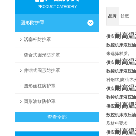
PRODUCT CATEGORY
品牌
雄鹰
圆形防护罩
耐高温
供应
活塞杆防护罩
数控机床液压油
来选择材质。
缝合式圆形防护罩
耐高温
供应
伸缩式圆形防护罩
数控机床液压油
衬钢丝,防油防
圆形丝杠防护罩
耐高温
供应
数控机床液压油
圆形油缸防护罩
耐高温
供应
数控机床液压油
查看全部
及材料要求
耐高温
供应