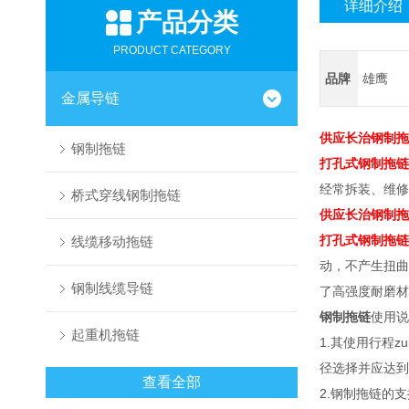
详细介绍
产品分类
PRODUCT CATEGORY
品牌
雄鹰
金属导链
供应长治钢制拖
钢制拖链
打孔式钢制拖链
经常拆装、维修
桥式穿线钢制拖链
供应长治钢制拖
打孔式钢制拖链
线缆移动拖链
动，不产生扭曲
钢制线缆导链
了高强度耐磨材
钢制拖链
使用说
起重机拖链
1.其使用行程
径选择并应达到
查看全部
2.钢制拖链的支