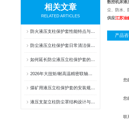
数控机床液
相关文章
尘、防水、
RELATED ARTICLES
供应
江苏油
防火液压支柱保护套性能特点与阻燃防护应用
产品咨
防尘液压立柱保护套日常清洁保养与更换规范
如何延长防尘液压立柱保护套的使用寿命？
2026年大扭矩/耐高温精密联轴器定制找哪家？能实现精准定制的优质厂家盘点
您
煤矿用液压立柱保护套的安装规范与使用寿命提升方案
您
液压支架立柱防尘罩结构设计与密封防护原理
联