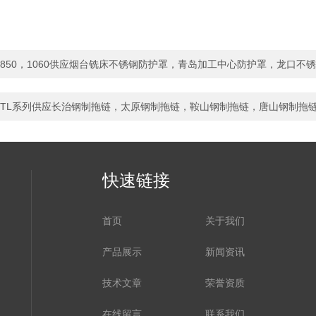
850，1060供应烟台铣床不锈钢防护罩，青岛加工中心防护罩，龙口不
TL系列供应长治钢制拖链，太原钢制拖链，鞍山钢制拖链，唐山钢制拖
快速链接
首页
关于我们
产品展示
新闻资讯
技术文章
荣誉资质
在线留言
联系我们