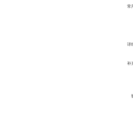
常
详
补