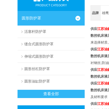
PRODUCT CATEGORY
品牌
雄鹰
圆形防护罩
供应
江苏油
活塞杆防护罩
数控机床液
来选择材质
缝合式圆形防护罩
供应
江苏油
数控机床液
伸缩式圆形防护罩
衬钢丝,防
圆形丝杠防护罩
供应
江苏油
数控机床液
圆形油缸防护罩
供应
江苏油
数控机床液
查看全部
及材料要求
供应
江苏油