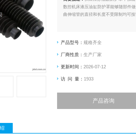
数控机床液压油缸防护罩能够随部件做
曲伸缩管的直径和长度不受限制均可按
产品型号：
规格齐全
厂商性质：
生产厂家
更新时间：
2026-07-12
访 问 量：
1933
产品咨询
绍