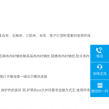
复合布、石棉布、三防布、布等，客户订货时需要对使用环境
,石棉布内衬钢丝耐高温布内衬钢丝,阻燃布内衬钢丝,防火布内
电话
在线交流
端颈口卡箍连接一端法兰螺丝连接
.保护件的直径 四.护罩的zui大外径要求连接方式五.使用环境
微信扫一扫