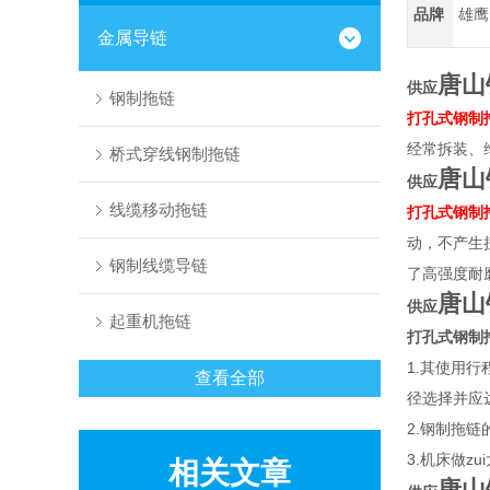
品牌
雄鹰
金属导链
唐山
供应
钢制拖链
打孔式钢制
经常拆装、
桥式穿线钢制拖链
唐山
供应
线缆移动拖链
打孔式钢制
动，不产生
钢制线缆导链
了高强度耐
唐山
供应
起重机拖链
打孔式钢制
1.其使用行
查看全部
径选择并应
2.钢制拖链
3.机床做z
相关文章
唐山