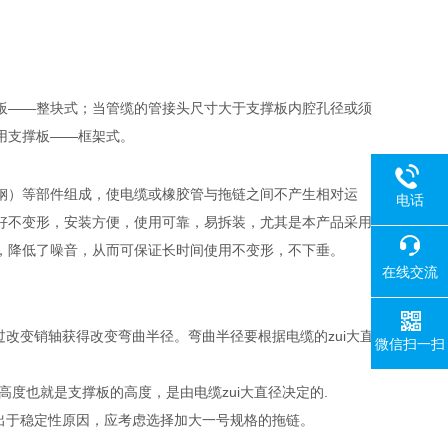
板——整块式；当管缆的管接头尺寸大于支撑板内腔孔径或须
用支撑板——框架式。
钢）等部件组成，使电缆或橡胶管与拖链之间不产生相对运
电话
好不变形，安装方便，使用可靠，易拆装，尤其是本产品采用
，降低了噪音，从而可保证长时间使用不变形，不下垂。
在线交流
通过改变销轴获得改变弯曲半径。弯曲半径要根据电缆的zui大直
微信扫一扫
链板的高度也就是支撑板的高度，是由电缆zui大直径决定的.
m 时出于稳定性原因，应考虑选择加大一号规格的拖链。