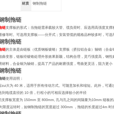
材质
钢制拖链
钢制拖链
拖链
支撑板的形式：当拖链需承载较大管、缆负荷时、应选用高强度支撑
维修等时。可选用支撑板——分开式；安装管缆的规格品种较多时，可选
钢制拖链
拖链
的主体是由链板（优质钢板镀铬）支撑板（挤拉铝合金）轴销（合金
扭曲变形，链板经镀铬处理外形效果新颖，结构合理，灵巧强度高，钢性
磨材料，合金铜为轴销，提高了产品的耐磨强度，弯曲更灵活，阻力更小
钢制拖链
拖链
使用说明：
程zui大为 40 米，适用于所有传动方式。可随意加长和缩短。此外，可
达到电缆直径的 10 倍，行程小的可相应选择较小的半径
的支撑板宽度为 150mm 至 800mm, 孔与孔之间的间隔量为10mm.
ui大限度运转时，如钢制拖链的宽度超过 300mm ，拖链的长度超过4
钢制拖链