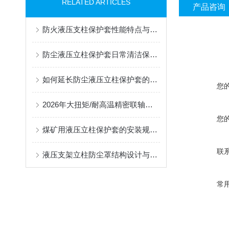
RELATED ARTICLES
产品咨询
防火液压支柱保护套性能特点与阻燃防护应用
防尘液压立柱保护套日常清洁保养与更换规范
如何延长防尘液压立柱保护套的使用寿命？
您
2026年大扭矩/耐高温精密联轴器定制找哪家？能实现精准定制的优质厂家盘点
您
煤矿用液压立柱保护套的安装规范与使用寿命提升方案
联
液压支架立柱防尘罩结构设计与密封防护原理
常