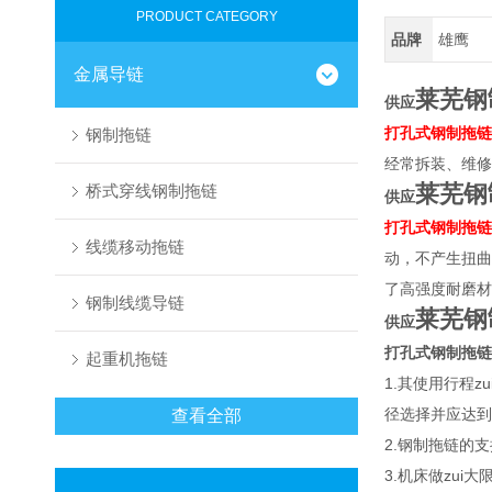
PRODUCT CATEGORY
品牌
雄鹰
金属导链
莱芜钢
供应
打孔式钢制拖链
钢制拖链
经常拆装、维修
莱芜钢
桥式穿线钢制拖链
供应
打孔式钢制拖链
线缆移动拖链
动，不产生扭曲
了高强度耐磨材
钢制线缆导链
莱芜钢
供应
打孔式钢制拖链
起重机拖链
1.其使用行程
径选择并应达到
查看全部
2.钢制拖链的支
3.机床做zu