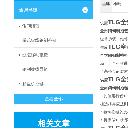
品牌
雄鹰
金属导链
TLG
供应
钢制拖链
全封闭钢制拖链
经常拆装、维修
桥式穿线钢制拖链
TLG
供应
线缆移动拖链
全封闭钢制拖链
动，不产生扭曲
钢制线缆导链
了高强度耐磨材
TLG
供应
起重机拖链
全封闭钢制拖链
1.其使用行程
查看全部
径选择并应达到
2.钢制拖链的支
3.机床做zu
相关文章
TLG