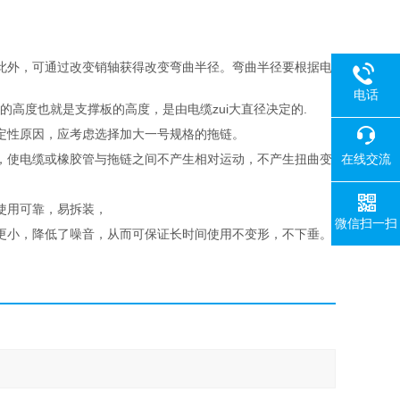
短。此外，可通过改变销轴获得改变弯曲半径。弯曲半径要根据电
电话
.链板的高度也就是支撑板的高度，是由电缆zui大直径决定的.
于稳定性原因，应考虑选择加大一号规格的拖链。
，使电缆或橡胶管与拖链之间不产生相对运动，不产生扭曲变
在线交流
使用可靠，易拆装，
微信扫一扫
更小，降低了噪音，从而可保证长时间使用不变形，不下垂。