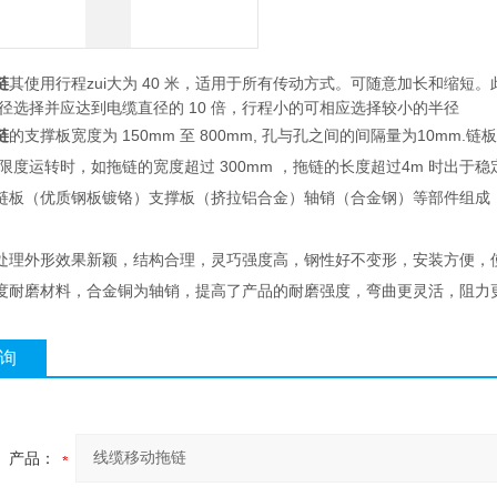
链
其使用行程zui大为 40 米，适用于所有传动方式。可随意加长和缩
直径选择并应达到电缆直径的 10 倍，行程小的可相应选择较小的半径
链
的支撑板宽度为 150mm 至 800mm, 孔与孔之间的间隔量为10mm
大限度运转时，如拖链的宽度超过 300mm ，拖链的长度超过4m 时出
链板（优质钢板镀铬）支撑板（挤拉铝合金）轴销（合金钢）等部件组成
处理外形效果新颖，结构合理，灵巧强度高，钢性好不变形，安装方便，
度耐磨材料，合金铜为轴销，提高了产品的耐磨强度，弯曲更灵活，阻力
询
产品：