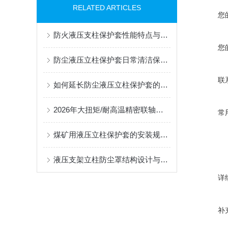
RELATED ARTICLES
您
防火液压支柱保护套性能特点与阻燃防护应用
您
防尘液压立柱保护套日常清洁保养与更换规范
联
如何延长防尘液压立柱保护套的使用寿命？
2026年大扭矩/耐高温精密联轴器定制找哪家？能实现精准定制的优质厂家盘点
常
煤矿用液压立柱保护套的安装规范与使用寿命提升方案
液压支架立柱防尘罩结构设计与密封防护原理
详
补