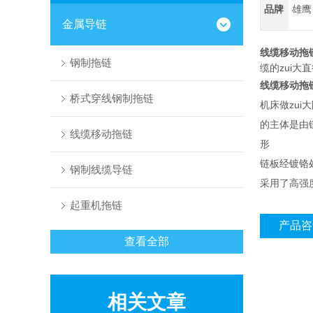
品牌
雄鹰
金属导链
线缆移动拖
钢制拖链
缆的zui大
线缆移动拖
桥式穿线钢制拖链
机床做zui
的主体是由
线缆移动拖链
形
链板经镀铬
钢制线缆导链
采用了高强
起重机拖链
产品咨
查看全部
相关文章