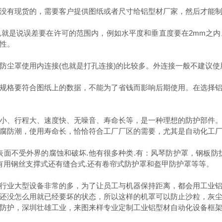
没有现货的，需要客户提供图纸或者尺寸给铝型材厂家，然后才能
是说误差要在许可的范围内，例如水平度和垂直度要在2mm之内
性。
尘罩使用内连接(也就是打孔连接)的比较多。外连接一般不建议使
格要符合图纸上的数据，不能为了省钱而影响后期使用。在选择铝
、行程大、速度快、无噪音、寿命长等，是一种理想的防护部件。
腐防潮，使用寿命长，恰恰符合工厂厂区的需要，尤其是自动化工
表面不受外界的腐蚀和破坏.他有很多种类.有：风琴防护罩，钢板防
有用钢丝支撑式还有缝合式.还有卷帘式防护罩和盔甲防护罩等等。
业大型设备非常的多，为了让员工与机器保持距离，都会用工业铝
还没怎么用就已经要坏的状态，所以这样的机罩可以防止沙粒，灰
防护，深圳壮雄工业，来图来样专业定制工业铝型材自动化设备框