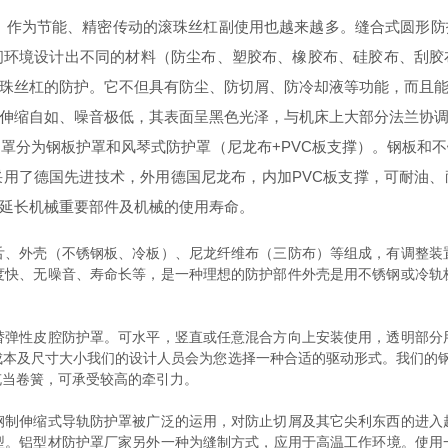
为节能、精密传动的滚珠丝杠副使用也越来越多。缝合式圆形防
间环境设计出不同的材料（防尘布、塑胶布、橡胶布、硅胶布、刮胶
珠丝杠的防护。它不但具有防尘、防切屑、防冷却液等功能，而且
伸缩自如、噪音极低，其表面呈黑色光泽，与机床上大部分法兰协
罩分为钢板护罩和风琴式防护罩（尼龙布+PVC板支撑）。钢板和
用了德国先进技术，外用德国尼龙布，内加PVC板支撑，可耐油
延长机械重要部件及机械的使用寿命。
外壳（不锈钢板、冷板）、尼龙纤维布（三防布）等组成，有调整装
度快、无噪音、寿命长等，是一种理想的防护部件外壳是用不锈钢或冷轨
性皮腔防护罩。可水平，竖直或任意混合方向上安装使用，透明部分
成本及尺寸大小我们的设计人员会为您选择一种合适的驱动形式。我们的钢
充当卷簧，可承受较高的牵引力。
伸缩式导轨防护罩被广泛的运用，对防止切屑及其它尖利东西的进入
型。铝型材防护罩厂家另外一种为缝制方式，应用于高温工作环境。使用一