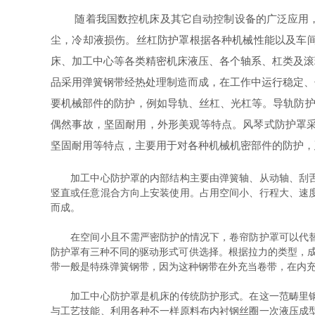
随着我国数控机床及其它自动控制设备的广泛应用，作
尘，冷却液损伤。丝杠防护罩根据各种机械性能以及车
床、加工中心等各类精密机床液压、各个轴系、杠类及滚
品采用弹簧钢带经热处理制造而成，在工作中运行稳定、
要机械部件的防护，例如导轨、丝杠、光杠等。导轨防护
偶然事故，坚固耐用，外形美观等特点。风琴式防护罩采
坚固耐用等特点，主要用于对各种机械机密部件的防护，
加工中心防护罩的内部结构主要由弹簧轴、从动轴、刮舌、
竖直或任意混合方向上安装使用。占用空间小、行程大、速
而成。
在空间小且不需严密防护的情况下，卷帘防护罩可以代替弹
防护罩有三种不同的驱动形式可供选择。根据拉力的类型，
带一般是特殊弹簧钢带，因为这种钢带在外充当卷带，在内
加工中心防护罩是机床的传统防护形式。在这一范畴里钢制
与工艺技能、利用各种不一样原料布内衬钢丝圈一次液压成