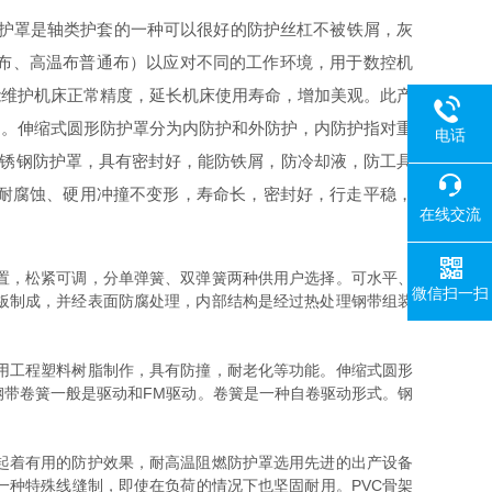
护罩是轴类护套的一种可以很好的防护丝杠不被铁屑，灰
布、高温布普通布）以应对不同的工作环境，用于数控机
能维护机床正常精度，延长机床使用寿命，增加美观。此产
调。伸缩式圆形防护罩分为内防护和外防护，内防护指对重
电话
不锈钢防护罩，具有密封好，能防铁屑，防冷却液，防工具
、耐腐蚀、硬用冲撞不变形，寿命长，密封好，行走平稳，
在线交流
置，松紧可调，分单弹簧、双弹簧两种供用户选择。可水平、
微信扫一扫
板制成，并经表面防腐处理，内部结构是经过热处理钢带组装
用工程塑料树脂制作，具有防撞，耐老化等功能。伸缩式圆形
带卷簧一般是驱动和FM驱动。卷簧是一种自卷驱动形式。钢
起着有用的防护效果，耐高温阻燃防护罩选用先进的出产设备
种特殊线缝制，即使在负荷的情况下也坚固耐用。PVC骨架