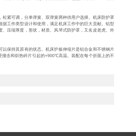
，松紧可调，分单弹簧、双弹簧两种供用户选择。机床防护罩
根据工作类型设计和使用，满足机床工作中的巨大贡献。铝型
度、压缩厚度，形状，材质。风琴式防护罩，又名皮老虎。外
可以保持其原有的状态。机床护板伸缩片是铝合金和不锈钢片
撞击和炽热碎片引起的+900℃高温。装配在每个折面上的不