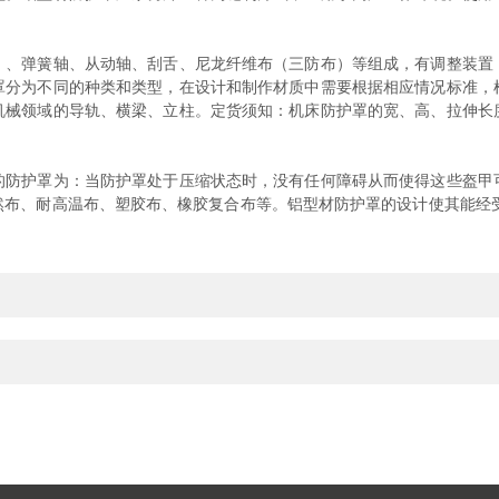
弹簧轴、从动轴、刮舌、尼龙纤维布（三防布）等组成，有调整装置
罩分为不同的种类和类型，在设计和制作材质中需要根据相应情况标准，
机械领域的导轨、横梁、立柱。定货须知：机床防护罩的宽、高、拉伸长
护罩为：当防护罩处于压缩状态时，没有任何障碍从而使得这些盔甲
布、耐高温布、塑胶布、橡胶复合布等。铝型材防护罩的设计使其能经受