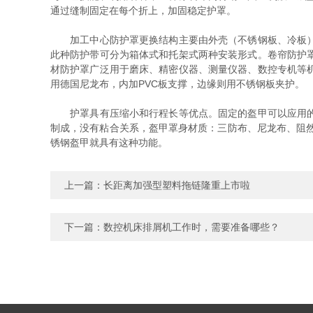
通过缝制固定在每个折上，加固稳定护罩。
加工中心防护罩更换结构主要由外壳（不锈钢板、冷板）、
此种防护带可分为箱体式和托架式两种安装形式。卷帘防护
材防护罩广泛用于磨床、精密仪器、测量仪器、数控专机等
用德国尼龙布，内加PVC板支撑，边缘则用不锈钢板夹护。
护罩具有压缩小和行程长等优点。固定的盔甲可以应用的防
制成，没有粘合关系，盔甲罩身材质：三防布、尼龙布、阻然
锈钢盔甲就具有这种功能。
上一篇：
长距离加强型塑料拖链隆重上市啦
下一篇：
数控机床排屑机工作时，需要准备哪些？