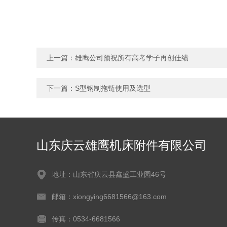
上一篇：
雄鹰公司预祝所有高考学子再创佳绩
下一篇：
S型钢制拖链使用及选型
山东庆云雄鹰机床附件有限公司
地址：山东省庆云县鑫盛工业园46号
邮箱：xiongying6681566@163.com
传真：0534-6681566