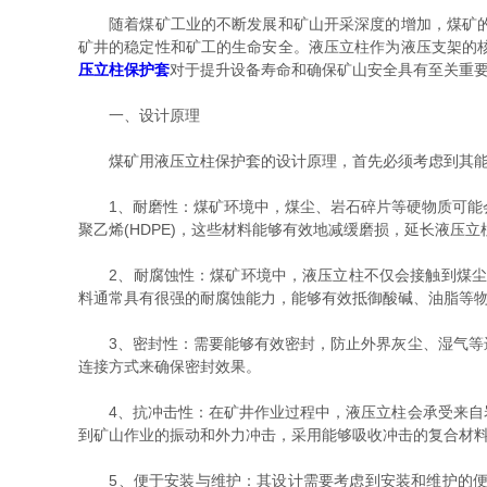
随着煤矿工业的不断发展和矿山开采深度的增加，煤矿的工
矿井的稳定性和矿工的生命安全。液压立柱作为液压支架的
压立柱保护套
对于提升设备寿命和确保矿山安全具有至关重
一、设计原理
煤矿用液压立柱保护套的设计原理，首先必须考虑到其能
1、耐磨性：煤矿环境中，煤尘、岩石碎片等硬物质可能会
聚乙烯(HDPE)，这些材料能够有效地减缓磨损，延长液压
2、耐腐蚀性：煤矿环境中，液压立柱不仅会接触到煤尘，
料通常具有很强的耐腐蚀能力，能够有效抵御酸碱、油脂等
3、密封性：需要能够有效密封，防止外界灰尘、湿气等进
连接方式来确保密封效果。
4、抗冲击性：在矿井作业过程中，液压立柱会承受来自岩
到矿山作业的振动和外力冲击，采用能够吸收冲击的复合材
5、便于安装与维护：其设计需要考虑到安装和维护的便捷