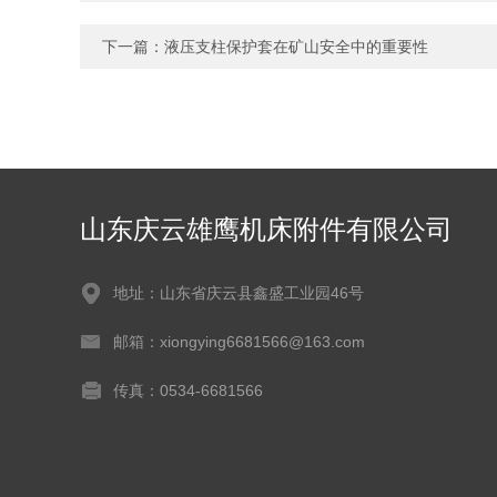
下一篇：
液压支柱保护套在矿山安全中的重要性
山东庆云雄鹰机床附件有限公司
地址：山东省庆云县鑫盛工业园46号
邮箱：xiongying6681566@163.com
传真：0534-6681566