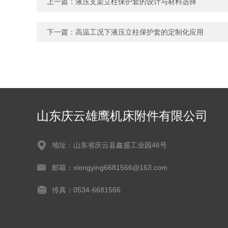
上一篇：
液压支架立柱保护套的设计与材料选择
下一篇：
高温工况下液压立柱保护套的定制化应用
山东庆云雄鹰机床附件有限公司
地址：山东省庆云县鑫盛工业园46号
邮箱：xiongying6681566@163.com
传真：0534-6681566