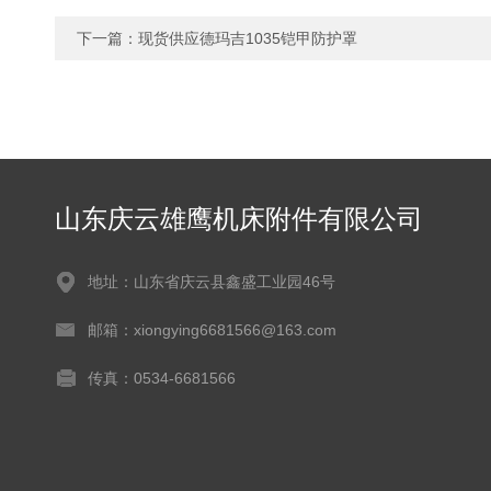
下一篇：
现货供应德玛吉1035铠甲防护罩
山东庆云雄鹰机床附件有限公司
地址：山东省庆云县鑫盛工业园46号
邮箱：xiongying6681566@163.com
传真：0534-6681566