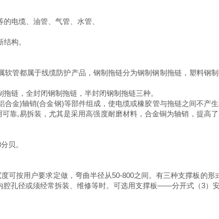
等的电缆、油管、气管、水管、
创新结构。
属软管都属于线缆防护产品，钢制拖链分为钢制钢制拖链，塑料钢制
制拖链，全封闭钢制拖链，半封闭钢制拖链三种。
拉铝合金)轴销(合金钢)等部件组成，使电缆或橡胶管与拖链之间不
用可靠,易拆装，尤其是采用高强度耐磨材料，合金铜为轴销，提高
8分贝。
，拖链宽度可按用户要求定做，弯曲半径从50-800之间。有三种支撑
内腔孔径或须经常拆装、维修等时。可选用支撑板——分开式（3）