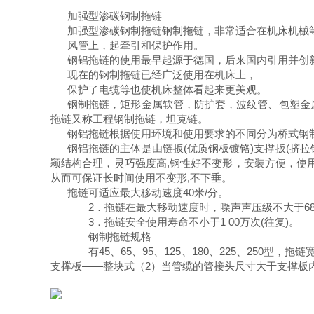
加强型渗碳钢制拖链
加强型渗碳钢制拖链钢制拖链，非常适合在机床机械
风管上，起牵引和保护作用。
钢铝拖链的使用最早起源于德国，后来国内引用并
现在的钢制拖链已经广泛使用在机床上，
保护了电缆等也使机床整体看起来更美观。
钢制拖链，矩形金属软管，防护套，波纹管、包塑金
拖链又称工程钢制拖链，坦克链。
钢铝拖链根据使用环境和使用要求的不同分为桥式钢
钢铝拖链的主体是由链扳(优质钢板镀铬)支撑扳(挤
颖结构合理，灵巧强度高,钢性好不变形，安装方便，使
从而可保证长时间使用不变形,不下垂。
拖链可适应最大移动速度40米/分。
2．拖链在最大移动速度时，噪声声压级不大于6
3．拖链安全使用寿命不小于1 00万次(往复)。
钢制拖链规格
有45、65、95、125、180、225、250型
支撑板——整块式（2）当管缆的管接头尺寸大于支撑板