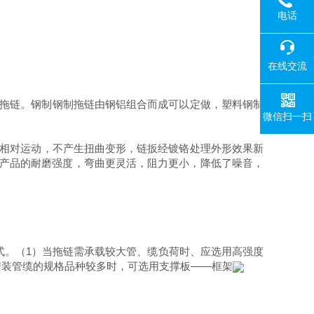
电话
在线交流
拖链。钢制钢制拖链由钢铝组合而成可以定做，塑料钢制
微信扫一扫
产生相对运动，不产生扭曲变形，链扳经镀铬处理外形效果新
了产品的耐磨强度，弯曲更灵活，阻力更小，降低了噪音，
板的形式。（1）当拖链需承载较大管、缆负荷时、应选用高强度
安装管缆的规格品种较多时，可选用支撑板——框架